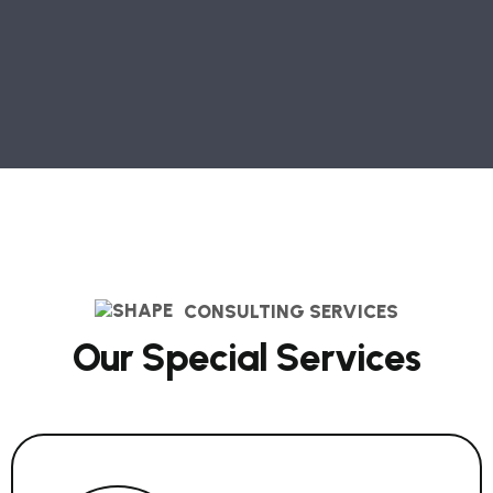
CONSULTING SERVICES
O
u
r
S
p
e
c
i
a
l
S
e
r
v
i
c
e
s