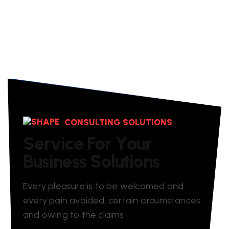
CONSULTING SOLUTIONS
S
e
r
v
i
c
e
F
o
r
Y
o
u
r
B
u
s
i
n
e
s
s
S
o
l
u
t
i
o
n
s
Every pleasure is to be welcomed and
every pain avoided. certain circumstances
and owing to the claims