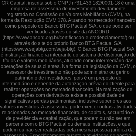
GR Capital, inscrita sob o CNPJ nº31.433.182/0001-18 é uma
empresa de assessoria de investimento devidamente
registrada na Comissão de Valores Mobiliários (CVM), na
forma da Resolução CVM 178. Atuando no mercado financeiro
como preposto do Banco BTG Pactual S/A, o que pode ser
verificado através do site da ANCORD
(https://www.ancord.org.br/certificacao-e-credenciamento/) ou
através do site do próprio Banco BTG Pactual S/A
(https://www.sejabtg.com/seja-btg). O Banco BTG Pactual S/A
é instituição financeira integrante do sistema de distribuição de
títulos e valores mobiliários, atuando como intermediário das
operações de seus clientes. Na forma da legislação da CVM, o
assessor de investimento não pode administrar ou gerir o
patrimônio de investidores, pois é um preposto do
intermediário e depende da autorização prévia do cliente para
realizar operações no mercado financeiro. Na realização de
operações com derivativos existe a possibilidade de
significativas perdas patrimoniais, inclusive superiores aos
valores investidos. A assessoria pode exercer outras atividades
relacionadas ao mercado financeiro, de capitais, securitário e
de previdência e capitalização, que podem ou não ser em
parceria com o BTG Pactual ou demais instituições, e que
podem ou não ser realizadas pela mesma pessoa jurídica da
assessoria. Especificamente quanto a atividades de gestão,