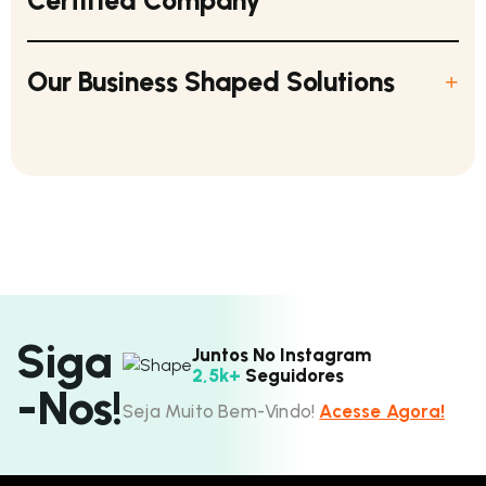
Certified Company
Our Business Shaped Solutions
S
i
g
a
Juntos No Instagram
2,5k+
Seguidores
-
N
o
s
!
Seja Muito Bem-Vindo!
Acesse Agora!