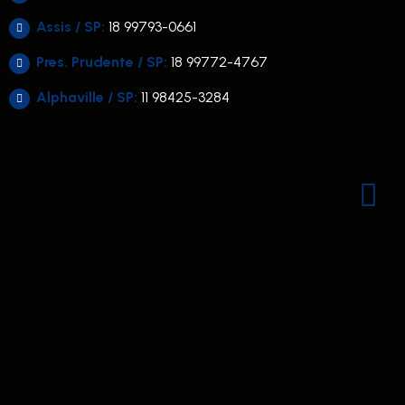
Assis / SP:
18 99793-0661
Pres. Prudente / SP:
18 99772-4767
Alphaville / SP:
11 98425-3284