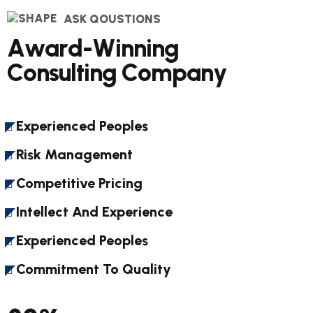
ASK QOUSTIONS
A
w
a
r
d
-
W
i
n
n
i
n
g
C
o
n
s
u
l
t
i
n
g
C
o
m
p
a
n
y
Experienced Peoples
Risk Management
Competitive Pricing
Intellect And Experience
Experienced Peoples
Commitment To Quality