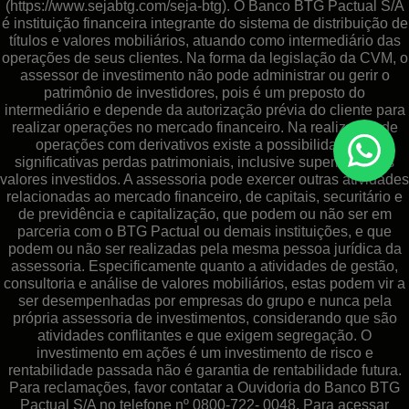
(https://www.sejabtg.com/seja-btg). O Banco BTG Pactual S/A
é instituição financeira integrante do sistema de distribuição de
títulos e valores mobiliários, atuando como intermediário das
operações de seus clientes. Na forma da legislação da CVM, o
assessor de investimento não pode administrar ou gerir o
patrimônio de investidores, pois é um preposto do
intermediário e depende da autorização prévia do cliente para
realizar operações no mercado financeiro. Na realização de
operações com derivativos existe a possibilidade de
significativas perdas patrimoniais, inclusive superiores aos
valores investidos. A assessoria pode exercer outras atividades
relacionadas ao mercado financeiro, de capitais, securitário e
de previdência e capitalização, que podem ou não ser em
parceria com o BTG Pactual ou demais instituições, e que
podem ou não ser realizadas pela mesma pessoa jurídica da
assessoria. Especificamente quanto a atividades de gestão,
consultoria e análise de valores mobiliários, estas podem vir a
ser desempenhadas por empresas do grupo e nunca pela
própria assessoria de investimentos, considerando que são
atividades conflitantes e que exigem segregação. O
investimento em ações é um investimento de risco e
rentabilidade passada não é garantia de rentabilidade futura.
Para reclamações, favor contatar a Ouvidoria do Banco BTG
Pactual S/A no telefone nº 0800-722- 0048. Para acessar