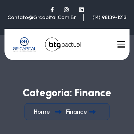
Contato@grcapital.com.br
(14) 98139-1213
Categoria:
Finance
Home
Finance