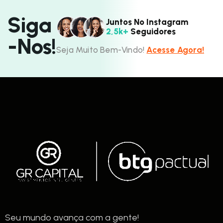
S
i
g
a
Juntos No Instagram
2,5k+
Seguidores
-
N
o
s
!
Seja Muito Bem-Vindo!
Acesse Agora!
Seu mundo avança com a gente!