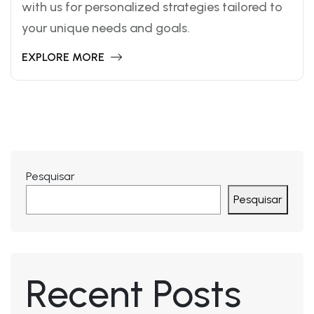
with us for personalized strategies tailored to
your unique needs and goals.
EXPLORE MORE
Pesquisar
Pesquisar
Recent Posts