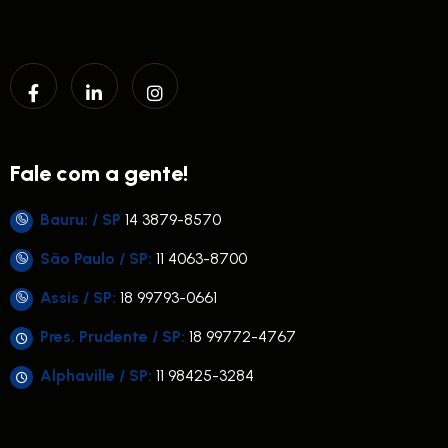
Fale com a gente!
Bauru: / SP
14 3879-8570
São Paulo / SP:
11 4063-8700
Assis / SP:
18 99793-0661
Pres. Prudente / SP:
18 99772-4767
Alphaville / SP:
11 98425-3284