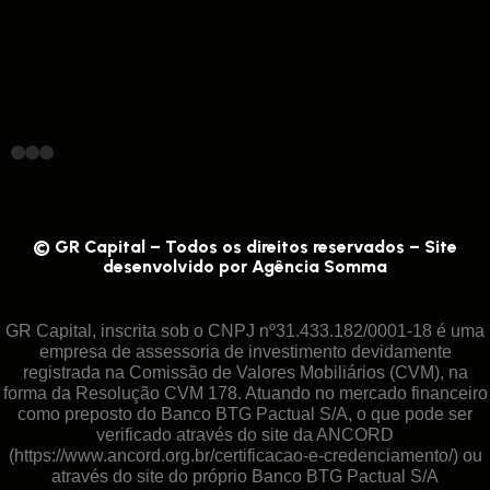
© GR Capital – Todos os direitos reservados – Site
desenvolvido por
Agência Somma
GR Capital, inscrita sob o CNPJ nº31.433.182/0001-18 é uma
empresa de assessoria de investimento devidamente
registrada na Comissão de Valores Mobiliários (CVM), na
forma da Resolução CVM 178. Atuando no mercado financeiro
como preposto do Banco BTG Pactual S/A, o que pode ser
verificado através do site da ANCORD
(https://www.ancord.org.br/certificacao-e-credenciamento/) ou
através do site do próprio Banco BTG Pactual S/A